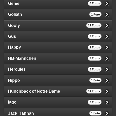
Genie
6 Fotos
Goliath
1 Foto
Goofy
21 Fotos
Gus
9 Fotos
Happy
2 Fotos
HB-Männchen
9 Fotos
Hercules
3 Fotos
Hippo
1 Foto
Hunchback of Notre Dame
14 Fotos
Iago
3 Fotos
Jack Hannah
1 Foto